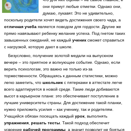
они примут любые отметки. Однако они,
думаю, лукавят. Это не удивительно,
поскольку родители хочят видеть достижения своего чада, а
отличная учеба
является поводом для гордости. Другие же
прямо навязывают ребенку желание успеха. Под гнетом таких
завышенных ожиданий, не каждый
ученик
сможет справиться
с нагрузкой, которую дают в школе.
Безусловно, получение золотой медали на выпускном
вечере – это приятное и волнующее событие. Однако, если
верить психологам, это важно не только из-за
торжественности. Обращаясь к данным статистики, можно
легко заметить, что
школьник
с пятерками в аттестате легче
всего адаптируется в новой среде. Такие люди добиваются
высот в карьерном плане: это обеспечивает поступление в
лучшие университеты страны. Для достижение такой планки,
нужно приложить усилия – как ученику, так и родителям.
Учащийся обязан посещать каждый
урок
, выполнять
упражнения
,
решать тесты
. Такой подход обеспечит
усвоение
рабочей программы
, а значит позволит не бояться