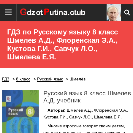
ГДЗ по Русскому языку 8 класс
Шмелев А.Д., Флоренская Э.А.,
Кустова Г.И., Савчук Л.О.,
Шмелева Е.Я.
ГДЗ
8 класс
Русский язык
Шмелёв
Русский язык 8 класс Шмелев
А.Д. учебник
Авторы:
Шмелев А.Д., Флоренская Э.А.,
Кустова Г.И., Савчук Л.О., Шмелева Е.Я.
Многие взрослые говорят своим детям,
что для них оценки – не самое главное, и