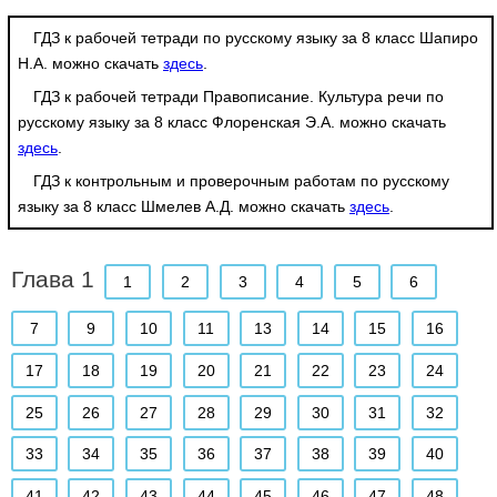
ГДЗ к рабочей тетради по русскому языку за 8 класс Шапиро
Н.А. можно скачать
здесь
.
ГДЗ к рабочей тетради Правописание. Культура речи по
русскому языку за 8 класс Флоренская Э.А. можно скачать
здесь
.
ГДЗ к контрольным и проверочным работам по русскому
языку за 8 класс Шмелев А.Д. можно скачать
здесь
.
Глава 1
1
2
3
4
5
6
7
9
10
11
13
14
15
16
17
18
19
20
21
22
23
24
25
26
27
28
29
30
31
32
33
34
35
36
37
38
39
40
41
42
43
44
45
46
47
48