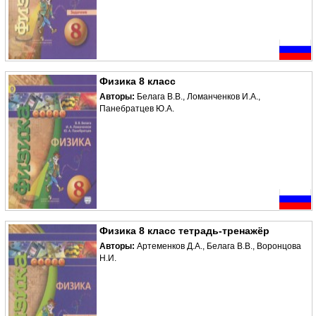
Физика 8 класс
Авторы:
Белага В.В., Ломанченков И.А.,
Панебратцев Ю.А.
Физика 8 класс тетрадь-тренажёр
Авторы:
Артеменков Д.А., Белага В.В., Воронцова
Н.И.