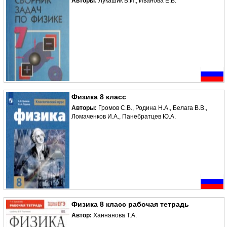
Авторы:
Лукашик В.И., Иванова Е.В.
Физика 8 класс
Авторы:
Громов С.В., Родина Н.А., Белага В.В.,
Ломаченков И.А., Панебратцев Ю.А.
Физика 8 класс рабочая тетрадь
Автор:
Ханнанова Т.А.