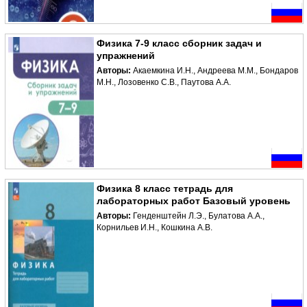
Физика 7-9 класс сборник задач и
упражнений
Авторы:
Акаемкина И.Н., Андреева М.М., Бондаров
М.Н., Лозовенко С.В., Паутова А.А.
Физика 8 класс тетрадь для
лабораторных работ Базовый уровень
Авторы:
Генденштейн Л.Э., Булатова А.А.,
Корнильев И.Н., Кошкина А.В.