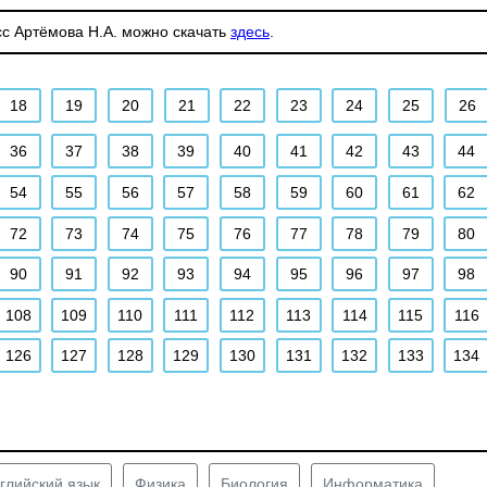
сс Артёмова Н.А. можно скачать
здесь
.
18
19
20
21
22
23
24
25
26
36
37
38
39
40
41
42
43
44
54
55
56
57
58
59
60
61
62
72
73
74
75
76
77
78
79
80
90
91
92
93
94
95
96
97
98
108
109
110
111
112
113
114
115
116
126
127
128
129
130
131
132
133
134
глийский язык
Физика
Биология
Информатика