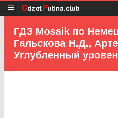
ГДЗ Mosaik по Немец
Гальскова Н.Д., Арте
Углубленный урове