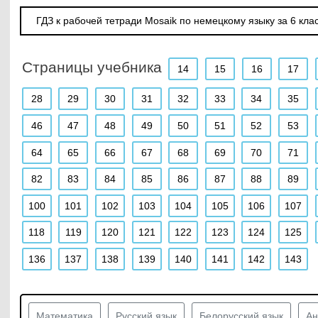
ГДЗ к рабочей тетради Mosaik по немецкому языку за 6 кла
Страницы учебника
14
15
16
17
28
29
30
31
32
33
34
35
46
47
48
49
50
51
52
53
64
65
66
67
68
69
70
71
82
83
84
85
86
87
88
89
100
101
102
103
104
105
106
107
118
119
120
121
122
123
124
125
136
137
138
139
140
141
142
143
Математика
Русский язык
Белорусский язык
Ан