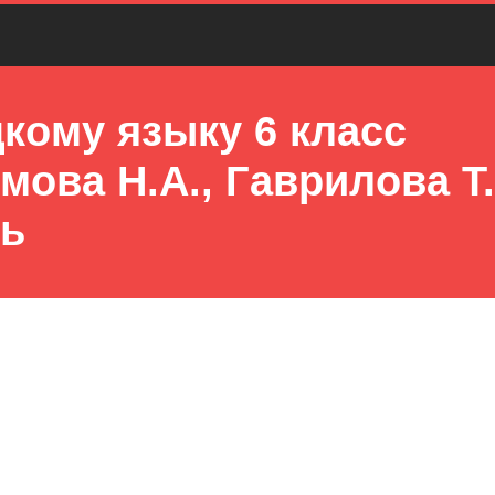
кому языку 6 класс
мова Н.А., Гаврилова Т.
нь