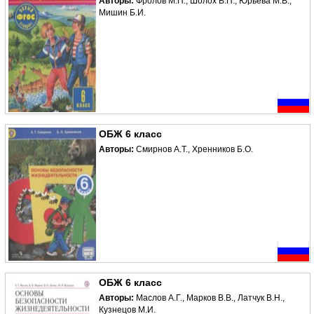
Авторы:
Фролов М.П., Шолох В.П., Юрьева М.В.,
Мишин Б.И.
ОБЖ 6 класс
Авторы:
Смирнов А.Т., Хренников Б.О.
ОБЖ 6 класс
Авторы:
Маслов А.Г., Марков В.В., Латчук В.Н.,
Кузнецов М.И.