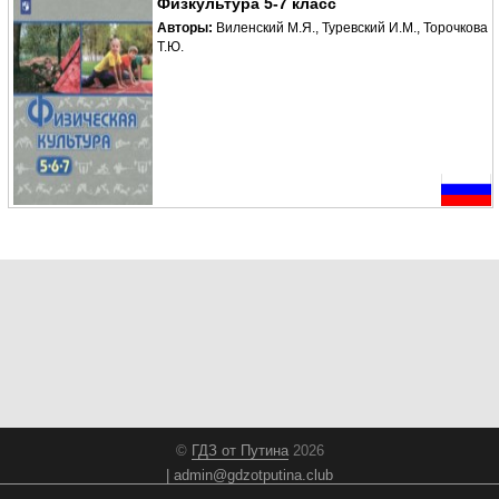
Физкультура 5-7 класс
Авторы:
Виленский М.Я., Туревский И.М., Торочкова
Т.Ю.
©
ГДЗ от Путина
2026
admin@gdzotputina.club