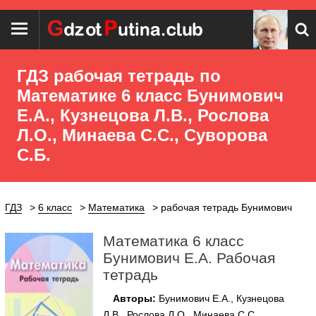
ГДЗ рабочая тетрадь по
Математике 6 класс Бунимович
Е.А., Кузнецова Л.В., Рослова
Л.О., Минаева С.С., Суворова
С.Б.
ГДЗ
6 класс
Математика
рабочая тетрадь Бунимович
Математика 6 класс
Бунимович Е.А. Рабочая
тетрадь
Авторы:
Бунимович Е.А., Кузнецова
Л.В., Рослова Л.О., Минаева С.С.,