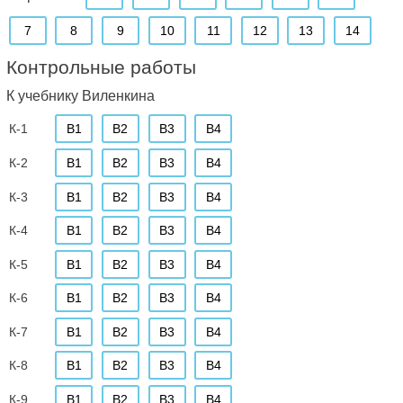
7
8
9
10
11
12
13
14
Контрольные работы
К учебнику Виленкина
К-1
В1
В2
В3
В4
К-2
В1
В2
В3
В4
К-3
В1
В2
В3
В4
К-4
В1
В2
В3
В4
К-5
В1
В2
В3
В4
К-6
В1
В2
В3
В4
К-7
В1
В2
В3
В4
К-8
В1
В2
В3
В4
К-9
В1
В2
В3
В4