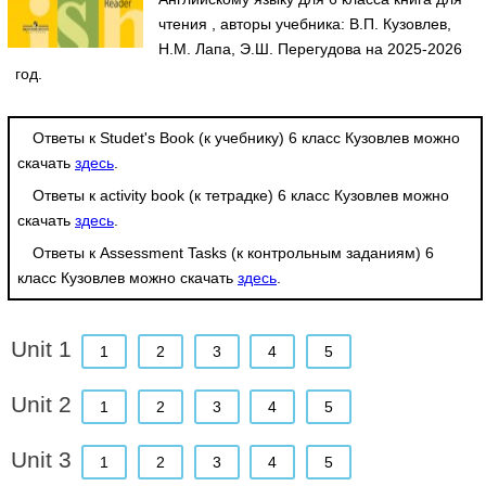
чтения , авторы учебника: В.П. Кузовлев,
Н.М. Лапа, Э.Ш. Перегудова на 2025-2026
год.
Ответы к Studet's Book (к учебнику) 6 класс Кузовлев можно
скачать
здесь
.
Ответы к activity book (к тетрадке) 6 класс Кузовлев можно
скачать
здесь
.
Ответы к Assessment Tasks (к контрольным заданиям) 6
класс Кузовлев можно скачать
здесь
.
Unit 1
1
2
3
4
5
Unit 2
1
2
3
4
5
Unit 3
1
2
3
4
5