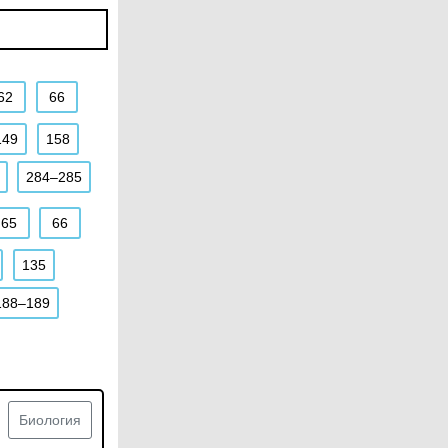
62
66
149
158
284–285
65
66
135
188–189
Биология