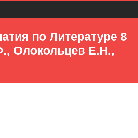
атия по Литературе 8
., Олокольцев Е.Н.,