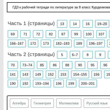
ГДЗ к рабочей тетради по литературе за 8 класс Курдюмова
Часть 1 (страницы)
13
14
16
19–20
69
71
72
82
87
99
100
107
166–167
172
173
182–183
189
196–197
Часть 2 (страницы)
5
6–7
8
9
70
73–74
85
86
88
90
95
96
141
143
149
152
153
154–155
156
1
190
192
193–194
196
199
200–201
Алгебра
Геометрия
Математика
Русский язык