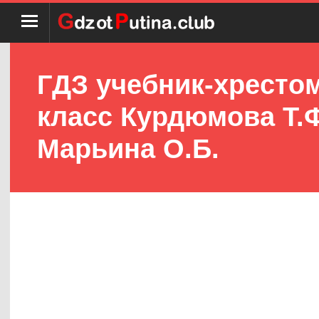
ГДЗ учебник-хрестом
класс Курдюмова Т.Ф
Марьина О.Б.