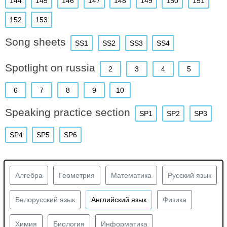
144
145
146
147
148
149
150
151
152
153
Song sheets
SS1
SS2
SS3
SS4
Spotlight on russia
2
3
4
5
6
7
8
9
10
Speaking practice section
SP1
SP2
SP3
SP4
SP5
SP6
Алгебра
Геометрия
Математика
Русский язык
Белорусский язык
Английский язык
Физика
Химия
Биология
Информатика