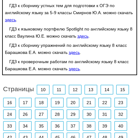
ГДЗ к сборнику устных тем для подготовки к ОГЭ по
английскому языку за 5-9 классы Смирнов Ю.А. можно скачать
здесь
.
ГДЗ к языковому портфелю Spotlight по английскому языку 8
класс Ваулина Ю.Е. можно скачать
здесь
.
ГДЗ к сборнику упражнений по английскому языку 8 класс
Барашкова Е.А. можно скачать
здесь
.
ГДЗ к проверочным работам по английскому языку 8 класс
Барашкова Е.А. можно скачать
здесь
.
Страницы
10
11
12
13
14
15
16
17
18
19
20
21
22
23
24
26
27
28
29
30
31
32
33
34
35
36
37
38
39
40
42
43
44
45
46
47
48
49