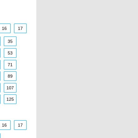
16
17
35
53
71
89
107
125
16
17