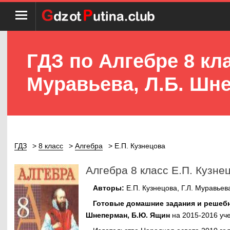
ГДЗ по Алгебре 8 кла
Муравьева, Л.Б. Шн
ГДЗ
8 класс
Алгебра
Е.П. Кузнецова
Алгебра 8 класс Е.П. Кузне
Авторы:
Е.П. Кузнецова, Г.Л. Муравье
Готовые домашние задания и решебник
Шнеперман, Б.Ю. Ящин
на 2015-2016 уч