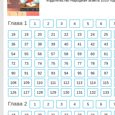
Издательство Народная асвета 2010 год
Глава 1
1
2
3
4
5
6
18
19
20
21
22
23
24
25
36
37
38
39
40
41
42
43
54
55
56
57
58
59
60
61
72
73
74
75
76
77
78
79
90
91
92
93
94
95
96
97
108
109
110
111
112
113
114
115
126
127
128
129
130
131
132
133
Глава 2
1
2
3
4
5
6