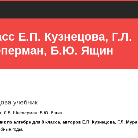
сс Е.П. Кузнецова, Г.Л.
еперман, Б.Ю. Ящин
цова учебник
ва, Л.Б. Шнеперман, Б.Ю. Ящин
 по алгебре для 8 класса, авторов Е.П. Кузнецова, Г.Л. Мура
ебные годы.