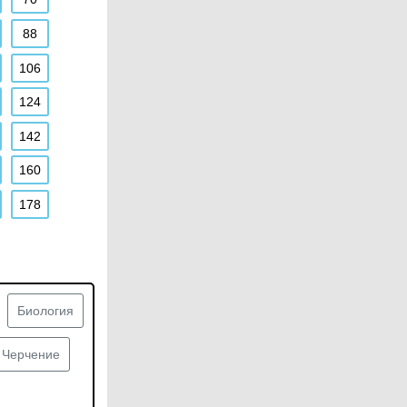
88
106
124
142
160
178
Биология
Черчение