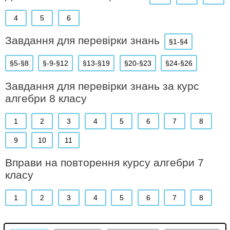
4
5
6
Завдання для перевірки знань
§1-§4
§5-§8
§-9-§12
§13-§19
§20-§23
§24-§26
Завдання для перевiрки знань за курс
алгебри 8 класу
1
2
3
4
5
6
7
8
9
10
11
Вправи на повторення курсу алгебри 7
класу
1
2
3
4
5
6
7
8