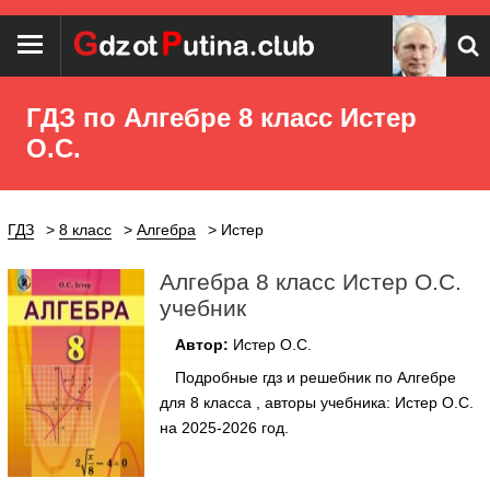
ГДЗ по Алгебре 8 класс Истер
О.С.
ГДЗ
8 класс
Алгебра
Истер
Алгебра 8 класс Истер О.С.
учебник
Автор:
Истер О.С.
Подробные гдз и решебник по Алгебре
для 8 класса , авторы учебника: Истер О.С.
на 2025-2026 год.