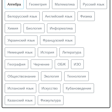
Алгебра
Геометрия
Математика
Русский язык
Белорусский язык
Английский язык
Физика
Химия
Биология
Информатика
Украинский язык
Французский язык
Немецкий язык
История
Литература
География
Черчение
ОБЖ
ИЗО
Обществознание
Экология
Технология
Испанский язык
Искусство
Кубановедение
Казахский язык
Физкультура