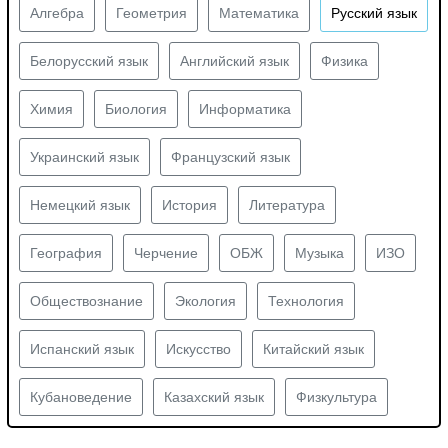
Алгебра
Геометрия
Математика
Русский язык
Белорусский язык
Английский язык
Физика
Химия
Биология
Информатика
Украинский язык
Французский язык
Немецкий язык
История
Литература
География
Черчение
ОБЖ
Музыка
ИЗО
Обществознание
Экология
Технология
Испанский язык
Искусство
Китайский язык
Кубановедение
Казахский язык
Физкультура