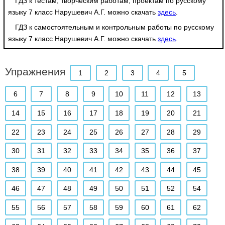
ГДЗ к тестам, творческим работам, проектам по русскому
языку 7 класс Нарушевич А.Г. можно скачать
здесь
.
ГДЗ к самостоятельным и контрольным работы по русскому
языку 7 класс Нарушевич А.Г. можно скачать
здесь
.
Упражнения
1
2
3
4
5
6
7
8
9
10
11
12
13
14
15
16
17
18
19
20
21
22
23
24
25
26
27
28
29
30
31
32
33
34
35
36
37
38
39
40
41
42
43
44
45
46
47
48
49
50
51
52
54
55
56
57
58
59
60
61
62