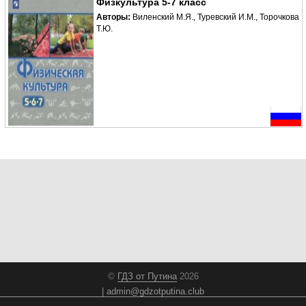
Физкультура 5-7 класс
Авторы:
Виленский М.Я., Туревский И.М., Торочкова
Т.Ю.
©
ГДЗ от Путина
2026
admin@gdzotputina.club