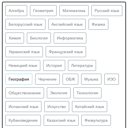
Алгебра
Геометрия
Математика
Русский язык
Белорусский язык
Английский язык
Физика
Химия
Биология
Информатика
Украинский язык
Французский язык
Немецкий язык
История
Литература
География
Черчение
ОБЖ
Музыка
ИЗО
Обществознание
Экология
Технология
Испанский язык
Искусство
Китайский язык
Кубановедение
Казахский язык
Физкультура