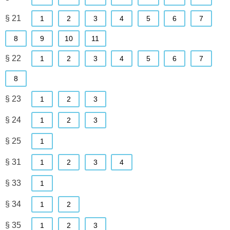
§ 21
1
2
3
4
5
6
7
8
9
10
11
§ 22
1
2
3
4
5
6
7
8
§ 23
1
2
3
§ 24
1
2
3
§ 25
1
§ 31
1
2
3
4
§ 33
1
§ 34
1
2
§ 35
1
2
3