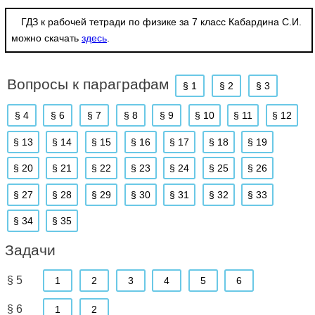
ГДЗ к рабочей тетради по физике за 7 класс Кабардина С.И.
можно скачать
здесь
.
Вопросы к параграфам
§ 1
§ 2
§ 3
§ 4
§ 6
§ 7
§ 8
§ 9
§ 10
§ 11
§ 12
§ 13
§ 14
§ 15
§ 16
§ 17
§ 18
§ 19
§ 20
§ 21
§ 22
§ 23
§ 24
§ 25
§ 26
§ 27
§ 28
§ 29
§ 30
§ 31
§ 32
§ 33
§ 34
§ 35
Задачи
§ 5
1
2
3
4
5
6
§ 6
1
2