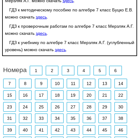
Мерзляк А.Г. можно скачать
здесь
.
ГДЗ к методическому пособию по алгебре 7 класс Буцко Е.В.
можно скачать
здесь
.
ГДЗ к проверочным работам по алгебре 7 класс Мерзляк А.Г.
можно скачать
здесь
.
ГДЗ к учебнику по алгебре 7 класс Мерзляк А.Г. (углубленный
уровень) можно скачать
здесь
.
Номера
1
2
3
4
5
6
7
8
9
10
11
12
13
14
15
16
17
18
19
20
21
22
23
24
25
26
27
28
29
30
31
32
33
34
35
36
37
38
39
40
41
42
43
44
45
46