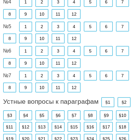
№4
1
2
3
4
5
6
7
8
9
10
11
12
№5
1
2
3
4
5
6
7
8
9
10
11
12
№6
1
2
3
4
5
6
7
8
9
10
11
12
№7
1
2
3
4
5
6
7
8
9
10
11
12
Устные вопросы к параграфам
§1
§2
§3
§4
§5
§6
§7
§8
§9
§10
§11
§12
§13
§14
§15
§16
§17
§18
§19
§20
§21
§22
§23
§24
§25
§26