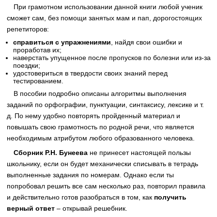
При грамотном использовании данной книги любой ученик
сможет сам, без помощи занятых мам и пап, дорогостоящих
репетиторов:
справиться с упражнениями
, найдя свои ошибки и
проработав их;
наверстать упущенное после пропусков по болезни или из-за
поездки;
удостовериться в твердости своих знаний перед
тестированием.
В пособии подробно описаны алгоритмы выполнения
заданий по орфографии, пунктуации, синтаксису, лексике и т.
д. По нему удобно повторять пройденный материал и
повышать свою грамотность по родной речи, что является
необходимым атрибутом любого образованного человека.
Сборник Р.Н. Бунеева
не принесет настоящей пользы
школьнику, если он будет механически списывать в тетрадь
выполненные задания по номерам. Однако если ты
попробовал решить все сам несколько раз, повторил правила
и действительно готов разобраться в том, как
получить
верный ответ
– открывай решебник.