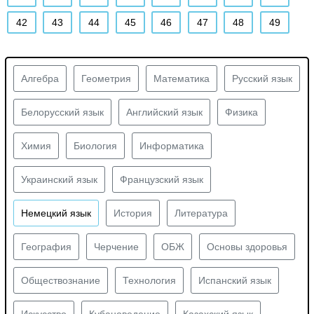
42
43
44
45
46
47
48
49
Алгебра
Геометрия
Математика
Русский язык
Белорусский язык
Английский язык
Физика
Химия
Биология
Информатика
Украинский язык
Французский язык
Немецкий язык
История
Литература
География
Черчение
ОБЖ
Основы здоровья
Обществознание
Технология
Испанский язык
Искусство
Кубановедение
Казахский язык