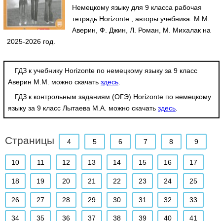
Немецкому языку для 9 класса рабочая
тетрадь Horizonte , авторы учебника: М.М.
Аверин, Ф. Джин, Л. Роман, М. Михалак на
2025-2026 год.
ГДЗ к учебнику Horizonte по немецкому языку за 9 класс
Аверин М.М. можно скачать
здесь
.
ГДЗ к контрольным заданиям (ОГЭ) Horizonte по немецкому
языку за 9 класс Лытаева М.А. можно скачать
здесь
.
Страницы
4
5
6
7
8
9
10
11
12
13
14
15
16
17
18
19
20
21
22
23
24
25
26
27
28
29
30
31
32
33
34
35
36
37
38
39
40
41