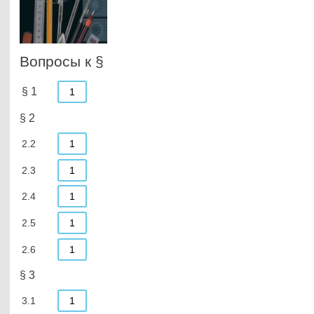
Вопросы к §
§ 1
1
§ 2
2.2
1
2.3
1
2.4
1
2.5
1
2.6
1
§ 3
3.1
1