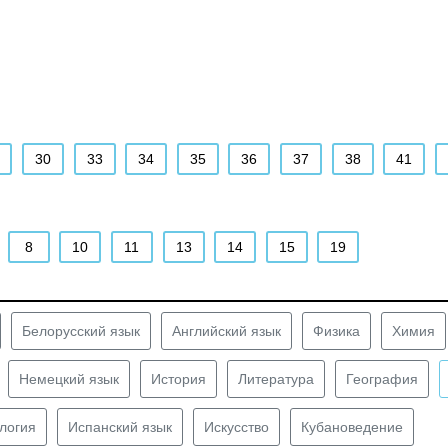
30
33
34
35
36
37
38
41
8
10
11
13
14
15
19
Белорусский язык
Английский язык
Физика
Химия
Немецкий язык
История
Литература
География
логия
Испанский язык
Искусство
Кубановедение