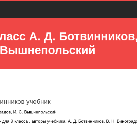
ласс А. Д. Ботвинников,
. Вышнепольский
винников учебник
градов, И. С. Вышнепольский
ля 9 класса , авторы учебника: А. Д. Ботвинников, В. Н. Виноградо