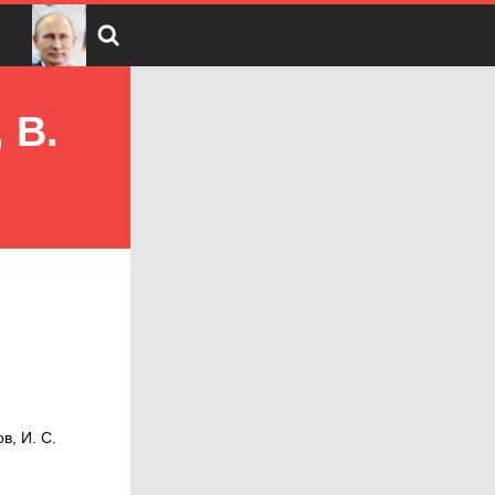
 В.
в, И. С.