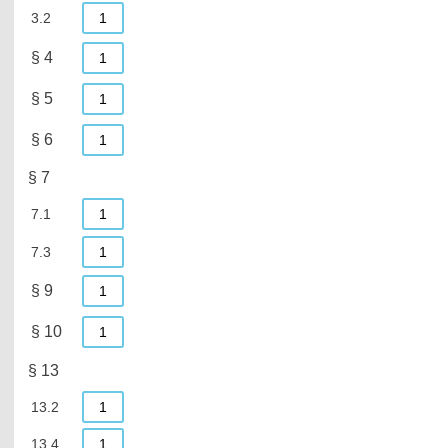
3.2
1
§ 4
1
§ 5
1
§ 6
1
§ 7
7.1
1
7.3
1
§ 9
1
§ 10
1
§ 13
13.2
1
13.4
1