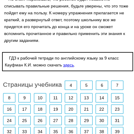
списывать правильные решения, будьте уверены, что это тоже
пойдет ему на пользу. К номеру упражнения прилагается не
краткий, а развернутый ответ, поэтому школьнику все же
придется его прочитать до конца и на уроке он сможет
вспомнить прочитанное и правильно применить эти знания к
другим заданиям.
ГДЗ к рабочей тетради по английскому языку за 9 класс
Кауфман К.И. можно скачать
здесь
.
Страницы учебника
4
5
6
7
8
9
10
11
12
13
14
15
16
17
18
19
20
21
22
23
24
25
26
27
28
29
30
31
32
33
34
35
36
37
38
39