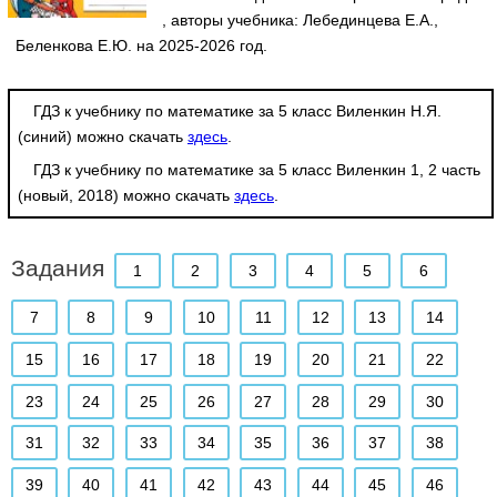
, авторы учебника: Лебединцева Е.А.,
Беленкова Е.Ю. на 2025-2026 год.
ГДЗ к учебнику по математике за 5 класс Виленкин Н.Я.
(синий) можно скачать
здесь
.
ГДЗ к учебнику по математике за 5 класс Виленкин 1, 2 часть
(новый, 2018) можно скачать
здесь
.
Задания
1
2
3
4
5
6
7
8
9
10
11
12
13
14
15
16
17
18
19
20
21
22
23
24
25
26
27
28
29
30
31
32
33
34
35
36
37
38
39
40
41
42
43
44
45
46