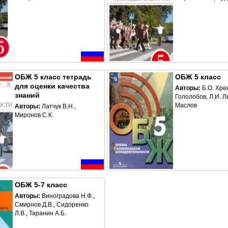
ОБЖ 5 класс тетрадь
ОБЖ 5 класс
для оценки качества
Авторы:
Б.О. Хре
знаний
Гололобов, Л.И. Л
Маслов
Авторы:
Латчук В.Н.,
Миронов С.К.
ОБЖ 5-7 класс
Авторы:
Виноградова Н.Ф.,
Смирнов Д.В., Сидоренко
Л.В., Таранин А.Б.