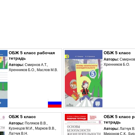
ОБЖ 5 класс рабочая
ОБЖ 5 класс
тетрадь
Авторы:
Смирнов 
Хренников Б.О.
Авторы:
Смирнов А.Т.,
Хренников Б.О., Маслов М.В.
ОБЖ 5 класс
ОБЖ 5 класс 
тетрадь
Авторы:
Поляков В.В.,
Кузнецов М.И., Марков В.В.,
Авторы:
Латчук В.
Латчук В.Н.
Миронов С.К., Бур