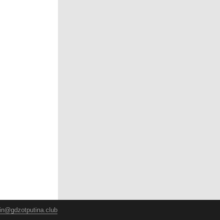
in@gdzotputina.club