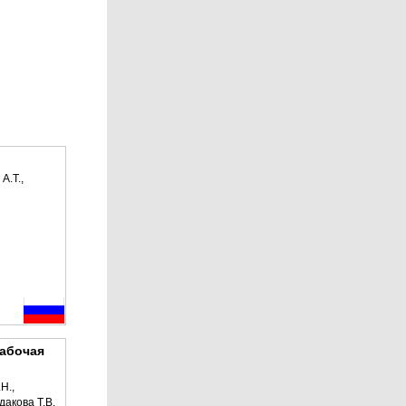
А.Т.,
рабочая
Н.,
дакова Т.В.