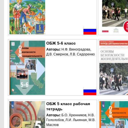
ОБЖ 5-6 класс
Авторы:
Н.Ф. Виноградова,
Д.В. Смирнов, Л.В. Сидоренко
ОБЖ 5 класс рабочая
тетрадь
Авторы:
Б.О. Хренников, Н.В.
Гололобов, Л.И. Льняная, М.В.
Маслов