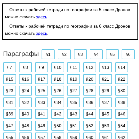
Ответы к рабочей тетради по географии за 5 класс Дронов
можно скачать
здесь
.
Ответы к рабочей тетради по географии за 6 класс Дронов
можно скачать
здесь
.
Параграфы
§1
§2
§3
§4
§5
§6
§7
§8
§9
§10
§11
§12
§13
§14
§15
§16
§17
§18
§19
§20
§21
§22
§23
§24
§25
§26
§27
§28
§29
§30
§31
§32
§33
§34
§35
§36
§37
§38
§39
§40
§41
§42
§43
§44
§45
§46
§47
§48
§49
§50
§51
§52
§53
§54
§55
§56
§57
§58
§59
§60
§61
§62