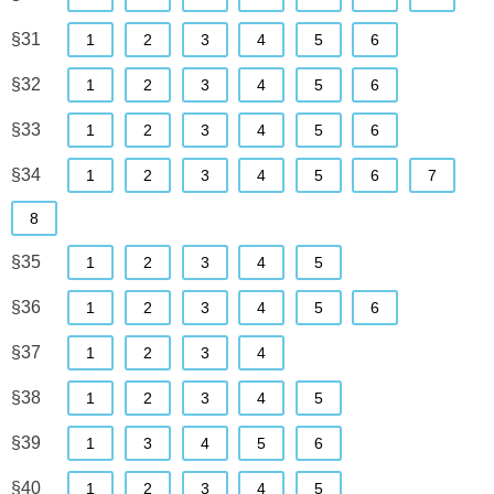
§31
1
2
3
4
5
6
§32
1
2
3
4
5
6
§33
1
2
3
4
5
6
§34
1
2
3
4
5
6
7
8
§35
1
2
3
4
5
§36
1
2
3
4
5
6
§37
1
2
3
4
§38
1
2
3
4
5
§39
1
3
4
5
6
§40
1
2
3
4
5