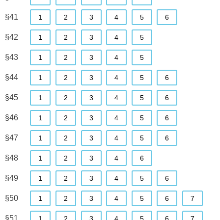
§41
1
2
3
4
5
6
§42
1
2
3
4
5
§43
1
2
3
4
5
§44
1
2
3
4
5
6
§45
1
2
3
4
5
6
§46
1
2
3
4
5
6
§47
1
2
3
4
5
6
§48
1
2
3
4
6
§49
1
2
3
4
5
6
§50
1
2
3
4
5
6
7
§51
1
2
3
4
5
6
7