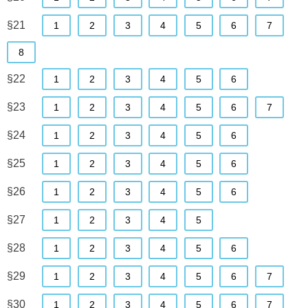
§21
1
2
3
4
5
6
7
8
§22
1
2
3
4
5
6
§23
1
2
3
4
5
6
7
§24
1
2
3
4
5
6
§25
1
2
3
4
5
6
§26
1
2
3
4
5
6
§27
1
2
3
4
5
§28
1
2
3
4
5
6
§29
1
2
3
4
5
6
7
§30
1
2
3
4
5
6
7