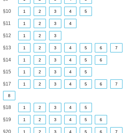
§10
1
2
3
4
5
§11
1
2
3
4
§12
1
2
3
§13
1
2
3
4
5
6
7
§14
1
2
3
4
5
6
§15
1
2
3
4
5
§17
1
2
3
4
5
6
7
8
§18
1
2
3
4
5
§19
1
2
3
4
5
6
§20
1
2
3
4
5
6
7