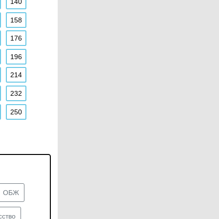
140
158
176
196
214
232
250
ОБЖ
сство