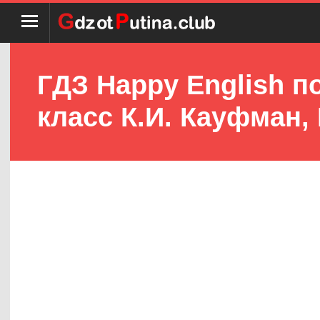
ГДЗ Happy English п
класс К.И. Кауфман,