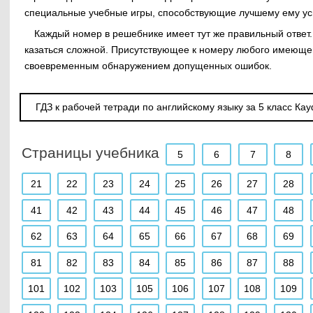
специальные учебные игры, способствующие лучшему ему у
Каждый номер в решебнике имеет тут же правильный ответ.
казаться сложной. Присутствующее к номеру любого имеющег
своевременным обнаружением допущенных ошибок.
ГДЗ к рабочей тетради по английскому языку за 5 класс Ка
Страницы учебника
5
6
7
8
21
22
23
24
25
26
27
28
41
42
43
44
45
46
47
48
62
63
64
65
66
67
68
69
81
82
83
84
85
86
87
88
101
102
103
105
106
107
108
109