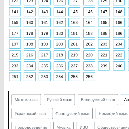
122
123
124
126
127
128
129
130
141
142
143
144
145
146
147
148
159
160
161
162
163
164
165
166
177
178
179
180
181
182
185
186
197
198
199
200
201
202
203
204
215
216
217
218
219
220
221
222
233
234
235
236
237
238
239
240
251
252
253
254
255
256
Математика
Русский язык
Белорусский язык
Ан
Украинский язык
Французский язык
Немецкий язык
Природоведение
Музыка
ИЗО
Обществознани