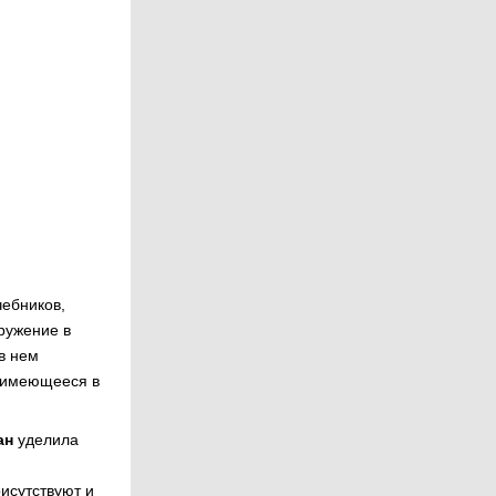
чебников,
ружение в
в нем
е имеющееся в
ан
уделила
исутствуют и