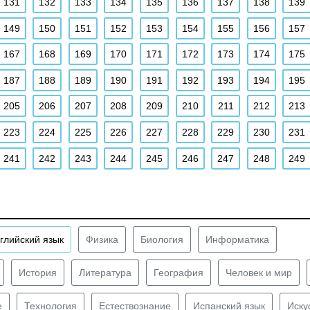
131
132
133
134
135
136
137
138
139
149
150
151
152
153
154
155
156
157
167
168
169
170
171
172
173
174
175
187
188
189
190
191
192
193
194
195
205
206
207
208
209
210
211
212
213
223
224
225
226
227
228
229
230
231
241
242
243
244
245
246
247
248
249
глийский язык
Физика
Биология
Информатика
История
Литература
География
Человек и мир
е
Технология
Естествознание
Испанский язык
Иску