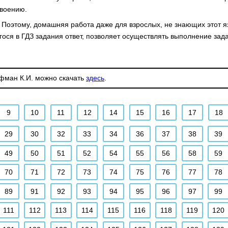
своению.
 Поэтому, домашняя работа даже для взрослых, не знающих этот яз
ося в ГДЗ задания ответ, позволяет осуществлять выполнение зад
уфман К.И. можно скачать
здесь
.
9
10
11
12
14
15
16
17
18
29
30
32
33
34
36
37
38
39
49
50
51
52
54
55
56
58
59
70
71
72
73
74
75
76
77
78
89
91
92
93
94
95
96
97
99
111
112
113
114
115
116
118
119
120