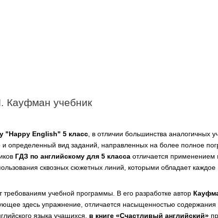
И. Кауфман учебник
 "Happy English" 5 класс
, в отличии большинства аналогичных у
но и определенный вид заданий, направленных на более полное пог
ников
ГДЗ по английскому для 5 класса
отличается применением 
пользования сквозных сюжетных линий, которыми обладает каждо
т требованиям учебной программы. В его разработке автор
Кауфм
вующее здесь упражнение, отличается насыщенностью содержания
нглийского языка учащихся,
в книге «Счастливый английский»
пр