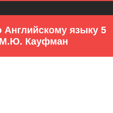
о Английскому языку 5
 М.Ю. Кауфман