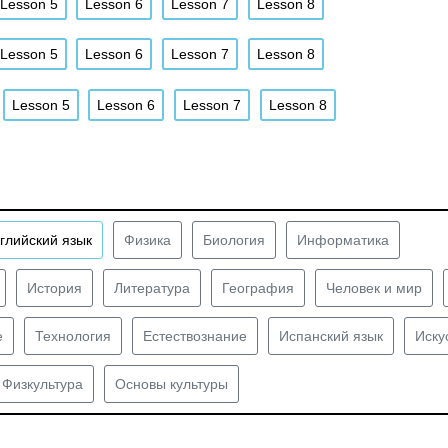
Lesson 5
Lesson 6
Lesson 7
Lesson 8
Lesson 5
Lesson 6
Lesson 7
Lesson 8
Lesson 5
Lesson 6
Lesson 7
Lesson 8
глийский язык
Физика
Биология
Информатика
История
Литература
География
Человек и мир
е
Технология
Естествознание
Испанский язык
Иску
Физкультура
Основы культуры