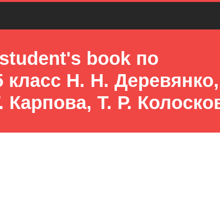
student's book по
класс Н. Н. Деревянко,
. Карпова, Т. Р. Колоско