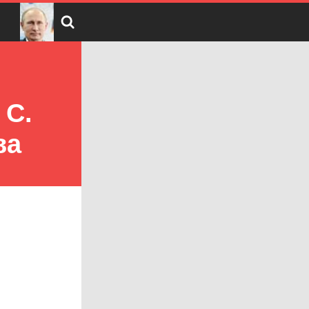
 С.
ва