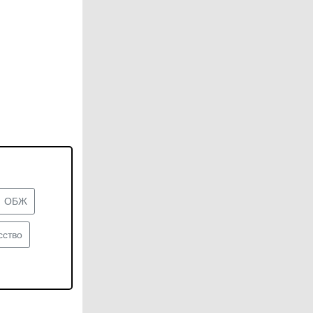
ОБЖ
сство