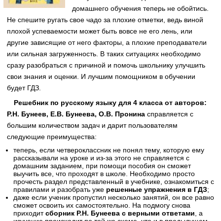
домашнего обучения теперь не обойтись.
Не спешите ругать свое чадо за плохие отметки, ведь виной
плохой успеваемости может быть вовсе не его лень, или
другие зависящие от него факторы, а плохие преподаватели
или сильная загруженность. В таких ситуациях необходимо
сразу разобраться с причиной и помочь школьнику улучшить
свои знания и оценки. И лучшим помощником в обучении
будет ГДЗ.
Решебник по русскому языку для 4 класса от авторов:
Р.Н. Бунеев, Е.В. Бунеева, О.В. Пронина
справляется с
большим количеством задач и дарит пользователям
следующие преимущества:
теперь, если четвероклассник не понял тему, которую ему
рассказывали на уроке и из-за этого не справляется с
домашним заданием, при помощи пособия он сможет
выучить все, что проходят в школе. Необходимо просто
прочесть раздел представленный в учебнике, ознакомиться с
правилами и разобрать уже
решенные упражнения в ГДЗ
;
даже если ученик пропустил несколько занятий, он все равно
сможет освоить их самостоятельно. На подмогу снова
приходит
сборник Р.Н. Бунеева с верными ответами
, а