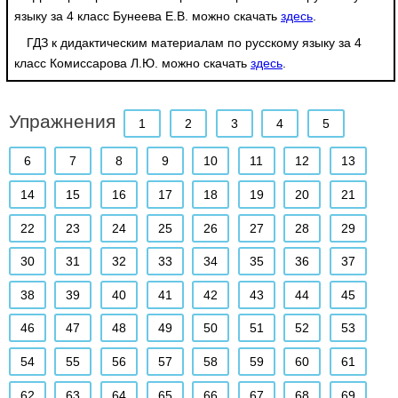
языку за 4 класс Бунеева Е.В. можно скачать
здесь
.
ГДЗ к дидактическим материалам по русскому языку за 4
класс Комиссарова Л.Ю. можно скачать
здесь
.
Упражнения
1
2
3
4
5
6
7
8
9
10
11
12
13
14
15
16
17
18
19
20
21
22
23
24
25
26
27
28
29
30
31
32
33
34
35
36
37
38
39
40
41
42
43
44
45
46
47
48
49
50
51
52
53
54
55
56
57
58
59
60
61
62
63
64
65
66
67
68
69