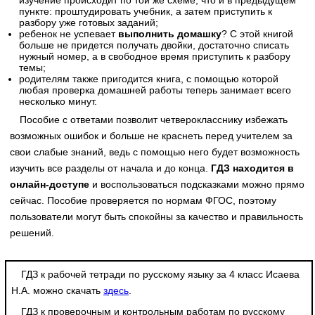
изучение происходит по той же схеме, что и в предыдущем
пункте: проштудировать учебник, а затем приступить к
разбору уже готовых заданий;
ребенок не успевает
выполнить домашку
? С этой книгой
больше не придется получать двойки, достаточно списать
нужный номер, а в свободное время приступить к разбору
темы;
родителям также пригодится книга, с помощью которой
любая проверка домашней работы теперь занимает всего
несколько минут.
Пособие с ответами позволит четверокласснику избежать
возможных ошибок и больше не краснеть перед учителем за
свои слабые знаний, ведь с помощью него будет возможность
изучить все разделы от начала и до конца.
ГДЗ находится в
онлайн-доступе
и воспользоваться подсказками можно прямо
сейчас. Пособие проверяется по нормам ФГОС, поэтому
пользователи могут быть спокойны за качество и правильность
решений.
ГДЗ к рабочей тетради по русскому языку за 4 класс Исаева
Н.А. можно скачать
здесь
.
ГДЗ к проверочным и контрольным работам по русскому