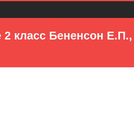
2 класс Бененсон Е.П.,