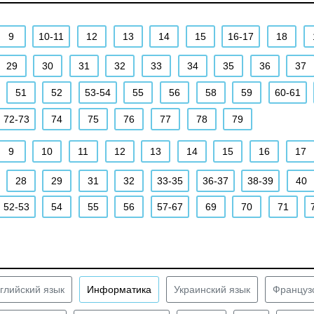
9
10-11
12
13
14
15
16-17
18
29
30
31
32
33
34
35
36
37
51
52
53-54
55
56
58
59
60-61
72-73
74
75
76
77
78
79
9
10
11
12
13
14
15
16
17
28
29
31
32
33-35
36-37
38-39
40
52-53
54
55
56
57-67
69
70
71
глийский язык
Информатика
Украинский язык
Француз