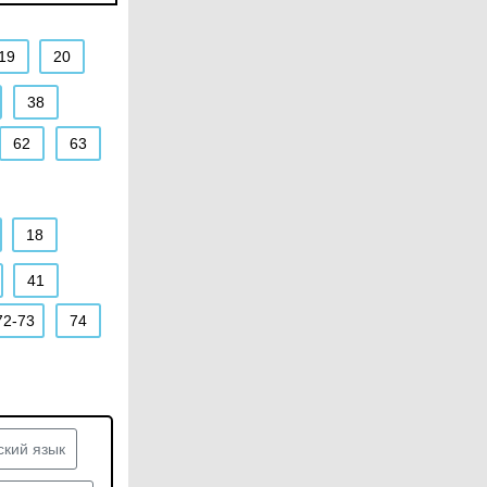
19
20
38
62
63
18
41
72-73
74
ский язык