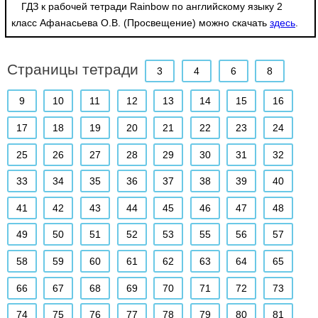
ГДЗ к рабочей тетради Rainbow по английскому языку 2
класс Афанасьева О.В. (Просвещение) можно скачать
здесь
.
Страницы тетради
3
4
6
8
9
10
11
12
13
14
15
16
17
18
19
20
21
22
23
24
25
26
27
28
29
30
31
32
33
34
35
36
37
38
39
40
41
42
43
44
45
46
47
48
49
50
51
52
53
55
56
57
58
59
60
61
62
63
64
65
66
67
68
69
70
71
72
73
74
75
76
77
78
79
80
81