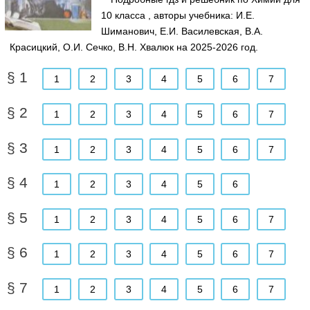
10 класса , авторы учебника: И.Е.
Шиманович, Е.И. Василевская, В.А.
Красицкий, О.И. Сечко, В.Н. Хвалюк на 2025-2026 год.
§ 1
1
2
3
4
5
6
7
§ 2
1
2
3
4
5
6
7
§ 3
1
2
3
4
5
6
7
§ 4
1
2
3
4
5
6
§ 5
1
2
3
4
5
6
7
§ 6
1
2
3
4
5
6
7
§ 7
1
2
3
4
5
6
7