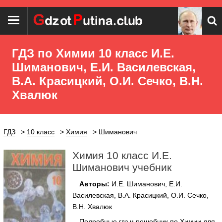
ГДЗ по Химии 10 класс И.Е.
Шиманович, Е.И. Василевская,
В.А. Красицкий, О.И. Сечко, В.Н.
Хвалюк
ГДЗ
10 класс
Химия
Шиманович
Химия 10 класс И.Е.
Шиманович учебник
Авторы:
И.Е. Шиманович, Е.И.
Василевская, В.А. Красицкий, О.И. Сечко,
В.Н. Хвалюк
Подробные гдз и решебник по Химии для