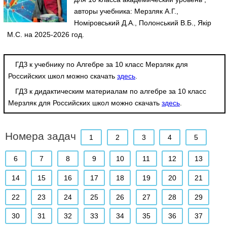
авторы учебника: Мерзляк А.Г.,
Номіровський Д.А., Полонський В.Б., Якір
М.С. на 2025-2026 год.
ГДЗ к учебнику по Алгебре за 10 класс Мерзляк для
Российских школ можно скачать
здесь
.
ГДЗ к дидактическим материалам по алгебре за 10 класс
Мерзляк для Российских школ можно скачать
здесь
.
Номера задач
1
2
3
4
5
6
7
8
9
10
11
12
13
14
15
16
17
18
19
20
21
22
23
24
25
26
27
28
29
30
31
32
33
34
35
36
37