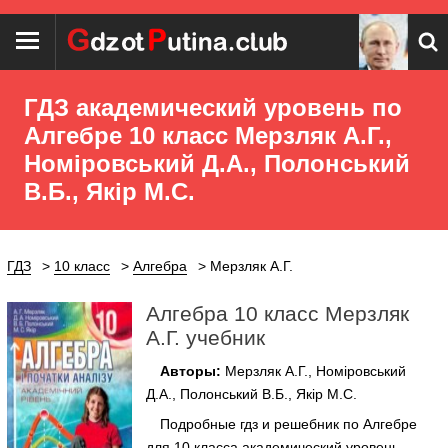
ГДЗ академический уровень по
Алгебре 10 класс Мерзляк А.Г.,
Номіровський Д.А., Полонський
В.Б., Якір М.С.
ГДЗ
10 класс
Алгебра
Мерзляк А.Г.
Алгебра 10 класс Мерзляк
А.Г. учебник
Авторы:
Мерзляк А.Г., Номіровський
Д.А., Полонський В.Б., Якір М.С.
Подробные гдз и решебник по Алгебре
для 10 класса академический уровень ,