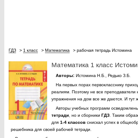
ГДЗ
1 класс
Математика
рабочая тетрадь Истомина
Математика 1 класс Истоми
Авторы:
Истомина Н.Б., Редько З.Б.
На первых порах первокласснику приход
реалиям. Поэтому не все преподаватели
упражнения на дом все же даются. И тут 
Авторы учебных программ осведомлены 
тетради
, но и сборники
ГДЗ
. Таким обра
для
1-4 классов
снискал успех в общеобр
решебника для своей рабочей тетради.