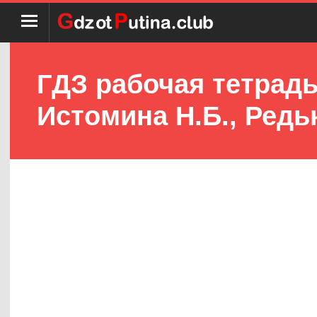
ГДЗ рабочая тетрадь
Истомина Н.Б., Редьк