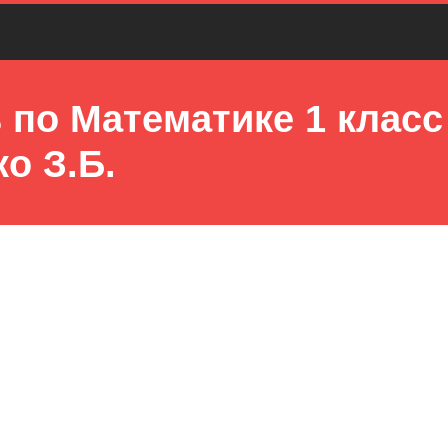
 по Математике 1 класс
о З.Б.