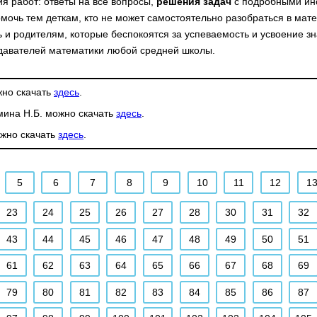
я работ: ответы на все вопросы,
решения задач
с подробными инс
омочь тем деткам, кто не может самостоятельно разобраться в мат
 и родителям, которые беспокоятся за успеваемость и усвоение з
одавателей математики любой средней школы.
жно скачать
здесь
.
мина Н.Б. можно скачать
здесь
.
ожно скачать
здесь
.
5
6
7
8
9
10
11
12
1
23
24
25
26
27
28
30
31
32
43
44
45
46
47
48
49
50
51
61
62
63
64
65
66
67
68
69
79
80
81
82
83
84
85
86
87