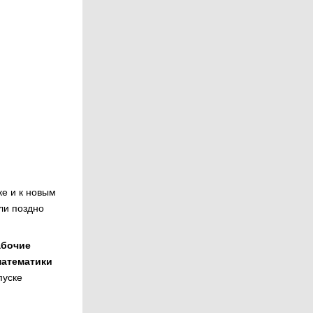
ке и к новым
ли поздно
абочие
математики
пуске