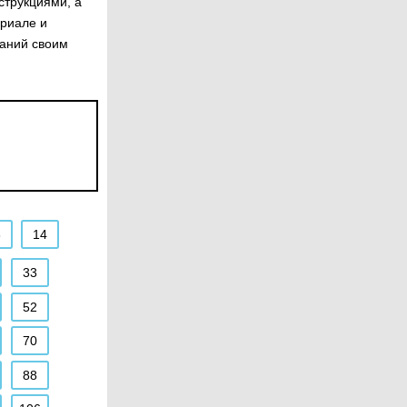
трукциями, а
ериале и
наний своим
3
14
33
52
70
88