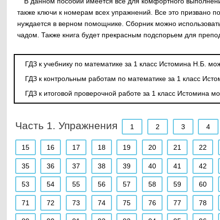
В данном пособии имеется все для комфортного выполнени
также ключи к номерам всех упражнений. Все это призвано п
нуждается в верном помощнике. Сборник можно использовать
чадом. Также книга будет прекрасным подспорьем для преп
ГДЗ к учебнику по математике за 1 класс Истомина Н.Б. мо
ГДЗ к контрольным работам по математике за 1 класс Исто
ГДЗ к итоговой проверочной работе за 1 класс Истомина м
Часть 1. Упражнения
1
2
3
4
15
16
17
18
19
20
21
22
35
36
37
38
39
40
41
42
53
54
55
56
57
58
59
60
71
72
73
74
75
76
77
78